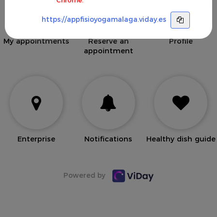
https://appfisioyogamalaga.viday.es
My appointments
Reserve an
Profile
appointment
Enterprise
Notifications
Healthy dish guide
Powered by